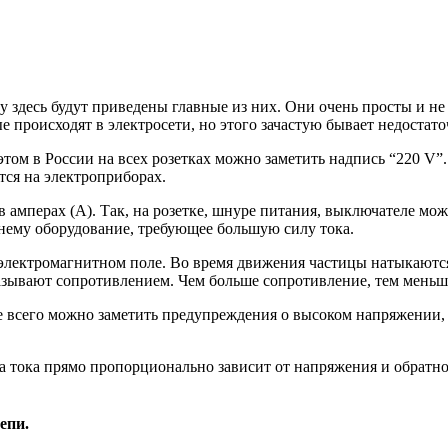
у здесь будут приведены главные из них. Они очень просты и н
 происходят в электросети, но этого зачастую бывает недостато
 этом в России на всех розетках можно заметить надпись “220 V
тся на электроприборах.
в амперах (А). Так, на розетке, шнуре питания, выключателе мо
 нему оборудование, требующее большую силу тока.
электромагнитном поле. Во время движения частицы натыкаются
зывают сопротивлением. Чем больше сопротивление, тем меньше 
 всего можно заметить предупреждения о высоком напряжении, а
а тока прямо пропорционально зависит от напряжения и обрат
цепи.