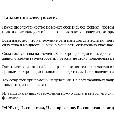
Параметры электросети.
Изучение электричество не может обойтись без формул, поэтом
практики используют общие познания о всех процессах, которые
Всем известно, что напряжение сети измеряется в вольтах, при
силу тока и мощность. Обычно мощность обязательно указывае
Сила тока указана на элементах электропроводки и измеряется 
данного элемента электросети, поэтому не стоит подключать к
Электрический ток - набор направленно движущихся частиц в 
Данные электроны распыляются в виде тепла. Такое явление на
Ток создаётся при помощи напряжения. На всех табличках чаще
только ток, а не напряжение.
Из вышеуказанных утверждений можно сделать вывод, что сил
формулу:
I=U/R, где I - сила тока, U - напряжение, R - сопротивление 