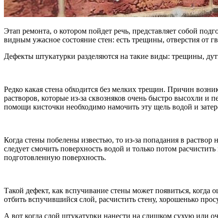
Этап ремонта, о котором пойдет речь, представляет собой подг
видным ужасное состояние стен: есть трещины, отверстия от гв
Дефекты штукатурки разделяются на такие виды: трещины, дут
Редко какая стена обходится без мелких трещин. Причин возн
растворов, которые из-за сквозняков очень быстро высохли и 
помощи кисточки необходимо намочить эту щель водой и затере
Когда стены побелены известью, то из-за попадания в раство
следует смочить поверхность водой и только потом расчистить 
подготовленную поверхность.
Такой дефект, как вспучивание стены может появиться, когда 
отбить вспучившийся слой, расчистить стену, хорошенько прос
А вот когда слой штукатурки нанести на слишком сухую или оч