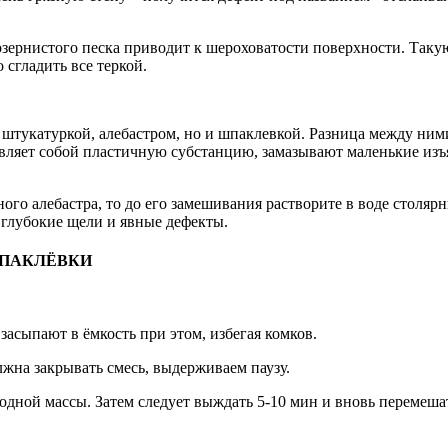
озернистого песка приводит к шероховатости поверхности. Таку
 сгладить все теркой.
о штукатуркой, алебастром, но и шпаклевкой. Разница между ни
тавляет собой пластичную субстанцию, замазывают маленькие из
.
го алебастра, то до его замешивания растворите в воде столярн
 глубокие щели и явные дефекты.
ШПАКЛЁВКИ
засыпают в ёмкость при этом, избегая комков.
лжна закрывать смесь, выдерживаем паузу.
одной массы. Затем следует выждать 5-10 мин и вновь перемеш