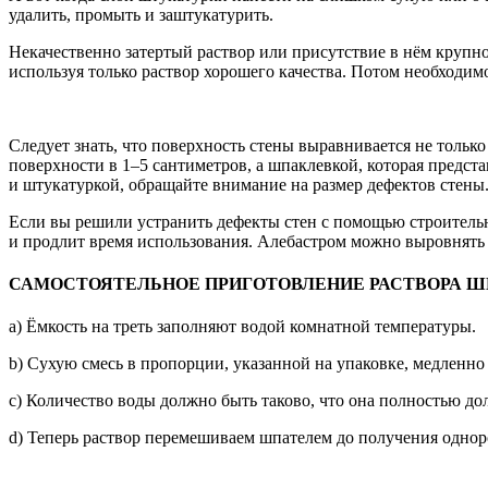
удалить, промыть и заштукатурить.
Некачественно затертый раствор или присутствие в нём крупн
используя только раствор хорошего качества. Потом необходимо
Следует знать, что поверхность стены выравнивается не тольк
поверхности в 1–5 сантиметров, а шпаклевкой, которая предс
и штукатуркой, обращайте внимание на размер дефектов стены
Если вы решили устранить дефекты стен с помощью строительно
и продлит время использования. Алебастром можно выровнять
САМОСТОЯТЕЛЬНОЕ ПРИГОТОВЛЕНИЕ РАСТВОРА 
a) Ёмкость на треть заполняют водой комнатной температуры.
b) Сухую смесь в пропорции, указанной на упаковке, медленно 
c) Количество воды должно быть таково, что она полностью до
d) Теперь раствор перемешиваем шпателем до получения однор