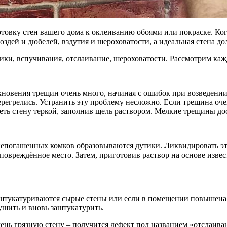
отовку стен вашего дома к оклеиванию обоями или покраске. Ког
оздей и дюбелей, вздутия и шероховатости, а идеальная стена до
ики, вспучивания, отслаивание, шероховатости. Рассмотрим каж
икновения трещин очень много, начиная с ошибок при возведени
перегрелись. Устранить эту проблему несложно. Если трещина оче
ть стену теркой, заполнив щель раствором. Мелкие трещины дост
р непогашенных комков образовываются дутики. Ликвидировать э
повреждённое место. Затем, приготовив раствор на основе извес
оштукатуриваются сырые стены или если в помещении повышена в
ушить и вновь заштукатурить.
ень грязную стену – получится дефект под названием «отслаиван