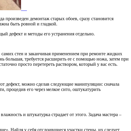
да произведен демонтаж старых обоев, сразу становится
лжна быть ровной и гладкой.
дый дефект и методы его устранения отдельно.
и самих стен и заканчивая применением при ремонте жидких
нь большая, требуется расширить ее с помощью ножа, затем при
аточно просто перетереть раствором, который у вас есть.
тот дефект, можно сделав следующие манипуляции: сначала
ти, процедив его через мелкое сито, оштукатурить
лажность и штукатурка страдает от этого. Задача мастера –
ие». Найдя у себя отслоившиеся участки стены, их следует