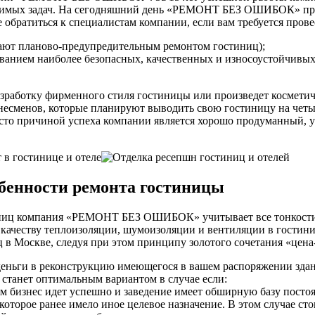
зрешимых задач. На сегодняшний день «РЕМОНТ БЕЗ ОШИБОК» пр
 обратиться к специалистам компании, если вам требуется прове
вают планово-предупредительным ремонтом гостиниц);
ванием наиболее безопасных, качественных и износоустойчивых
отку фирменного стиля гостиницы или произведет косметичес
знесменов, которые планируют выводить свою гостиницу на четыр
 часто причиной успеха компании является хорошо продуманный,
обенности ремонта гостиницы
ниц компания «РЕМОНТ БЕЗ ОШИБОК» учитывает все тонкости эт
 качеству теплоизоляции, шумоизоляции и вентиляции в гости
 Москве, следуя при этом принципу золотого сочетания «цена-
 деньги в реконструкцию имеющегося в вашем распоряжении здан
я станет оптимальным вариантом в случае если:
ом бизнес идет успешно и заведение имеет обширную базу посто
которое ранее имело иное целевое назначение. В этом случае стои