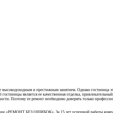
е высокодоходным и престижным занятием. Однако гостиница эт
 гостиницы является ее качественная отделка, привлекательный
кости. Поэтому ее ремонт необходимо доверять только професси
ии «РЕМОНТ БЕЗ ОШИБОК». За 15 лет успешной работы компани