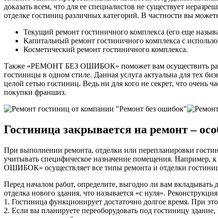
доказать всем, что для ее специалистов не существует нера
отделке гостиниц различных категорий. В частности вы можете
Текущий ремонт гостиничного комплекса (его еще назы
Капитальный ремонт гостиничного комплекса с использо
Косметический ремонт гостиничного комплекса.
Также «РЕМОНТ БЕЗ ОШИБОК» поможет вам осуществить разраб
гостиницы в одном стиле. Данная услуга актуальна для тех би
целой сетью гостиниц. Ведь ни для кого не секрет, что очень
покупки франшиз.
Гостиница закрывается на ремонт – ос
При выполнении ремонта, отделки или перепланировки гости
учитывать специфическое назначение помещения. Например, к
ОШИБОК» осуществляет все типы ремонта и отделки гостиниц в
Перед началом работ, определите, выгодно ли вам вкладывать
отделка нового здания, что называется «с нуля». Реконструкци
1. Гостиница функционирует достаточно долгое время. При эт
2. Если вы планируете переоборудовать под гостиницу здание, 